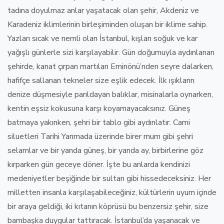
tadına doyulmaz anlar yaşatacak olan şehir, Akdeniz ve
Karadeniz iklimlerinin birleşiminden oluşan bir iklime sahip.
Yazları sıcak ve nemli olan İstanbul, kışları soğuk ve kar
yağışlı günlerle sizi karşılayabilir. Gün doğumuyla aydınlanan
şehirde, kanat çırpan martıları Eminönü’nden seyre dalarken,
hafifçe sallanan tekneler size eşlik edecek. İlk ışıkların
denize düşmesiyle parıldayan balıklar, misinalarla oynarken,
kentin eşsiz kokusuna karşı koyamayacaksınız. Güneş
batmaya yakınken, şehri bir tablo gibi aydınlatır. Cami
siluetleri Tarihi Yarımada üzerinde birer mum gibi şehri
selamlar ve bir yanda güneş, bir yanda ay, birbirlerine göz
kırparken gün geceye döner. İşte bu anlarda kendinizi
medeniyetler beşiğinde bir sultan gibi hissedeceksiniz. Her
milletten insanla karşılaşabileceğiniz, kültürlerin uyum içinde
bir araya geldiği, iki kıtanın köprüsü bu benzersiz şehir, size
bambaşka duygular tattıracak. İstanbul’da yaşanacak ve