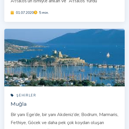
Attalos’un ismiyle anılan ve “Attalos Yurdu”
01.07.2020
5 min.
ŞEHIRLER
Muğla
Bir yanı Ege’de, bir yanı Akdeniz’de; Bodrum, Marmaris,
Fethiye, Göcek ve daha pek çok koydan oluşan