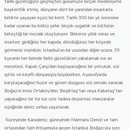
tarihi güzelliğiyle geçmişten günümüze birçok medeniyete
başkentlik etmiş, dünyanın dört bir yanından insanlarla
birlikte yaşayan eşsiz bir kent. Tarihi 300 bin yıl öncesine
kadar uzanan bu köklü şehir, birçok uygarlık ve kültürün
birleştiği bir mozaik oluşturuyor. Binlerce yıllık miras ve
eserleri, girdiğiniz her kapıda, döndüğünüz her köşede
görmeniz mümkün. İstanbul’un bir ucundan diğer ucuna, 39
ilçesinin her birinde farklı güzellikleri yakalamak ise an
meselesi. Kapalı Çarşı’dan başlayacağınız bir yolculuk, sizi
ışıltılı ve keyifli dünyasıyla büyülerken, Ayasofya’da
karşılaşacağınız huzur ve güven duygusu sizi sımsıkı saracak.
Boğaz’ın incisi Ortaköy’den, Beşiktaş'tan veya Kabataş'tan
yapacağınız bir tur ise size tadına doyulmaz manzaralar
eşliğinde deniz sefası yaşatacak.
Kuzeyinde Karadeniz, güneyinde Marmara Denizi ve tam
ortasından tüm ihtişamıyla geçen İstanbul Boğazı’yla size