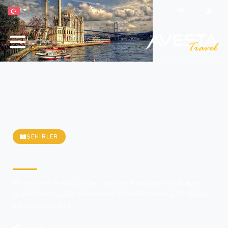
ŞEHIRLER
İstanbul
Bir taraftan Asya’yı, diğer taraftan Avrupa’yı kucaklayan,
geçmişten bugüne önemini ve değerini korumuş bir dünya
merkezi: İstanbul.
Paylaş