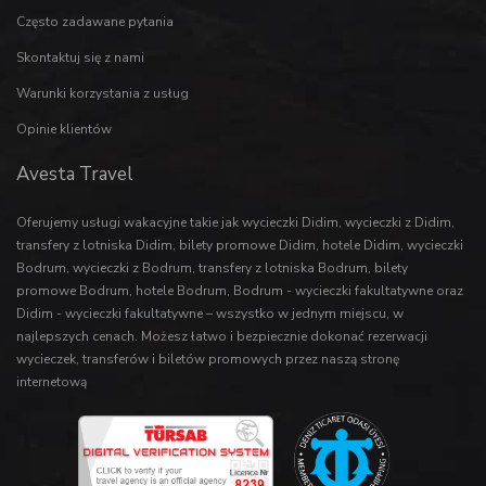
Często zadawane pytania
Skontaktuj się z nami
Warunki korzystania z usług
Opinie klientów
Avesta Travel
Oferujemy usługi wakacyjne takie jak
wycieczki Didim
,
wycieczki z Didim
,
transfery z lotniska Didim
,
bilety promowe Didim
,
hotele Didim
,
wycieczki
Bodrum
,
wycieczki z Bodrum
,
transfery z lotniska Bodrum
,
bilety
promowe Bodrum
,
hotele Bodrum
,
Bodrum - wycieczki fakultatywne
oraz
Didim - wycieczki fakultatywne
– wszystko w jednym miejscu, w
najlepszych cenach. Możesz łatwo i bezpiecznie dokonać rezerwacji
wycieczek
,
transferów
i
biletów promowych
przez naszą stronę
internetową