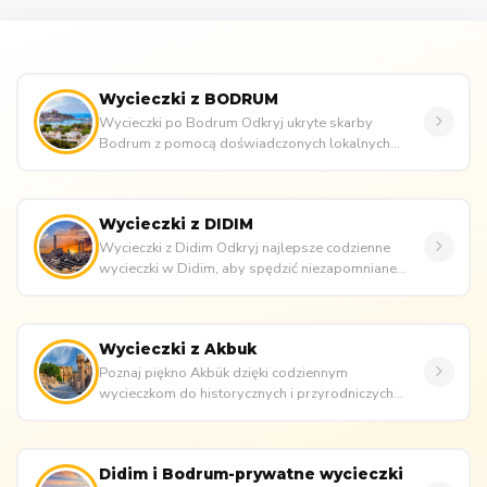
Wycieczki z BODRUM
Wycieczki po Bodrum Odkryj ukryte skarby
Bodrum z pomocą doświadczonych lokalnych
przewodników, idealne dla par, rodzin ...
Wycieczki z DIDIM
Wycieczki z Didim Odkryj najlepsze codzienne
wycieczki w Didim, aby spędzić niezapomniane
wakacje! Chcesz, aby Twoje wak...
Wycieczki z Akbuk
Poznaj piękno Akbük dzięki codziennym
wycieczkom do historycznych i przyrodniczych
atrakcji. Ciesz się pakietami wyciecz...
Didim i Bodrum-prywatne wycieczki