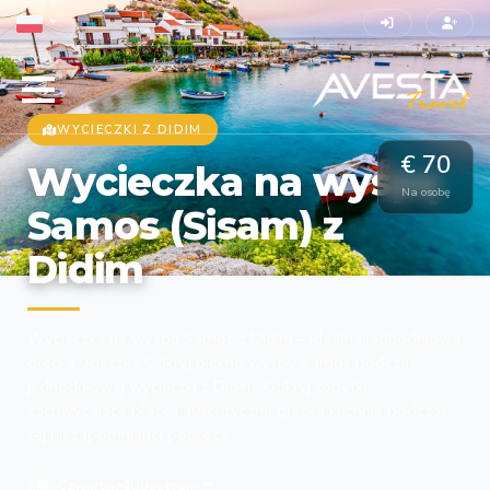
WYCIECZKI Z DIDIM
€ 70
Wycieczka na wyspę
Na osobę
Samos (Sisam) z
Didim
Wycieczka na wyspę Samos z Didim – idealna jednodniowa
grecka ucieczka Odkryj piękno wyspy Samos podczas
jednodniowej wycieczki z Didim. Odkryj zabytki,
zachwycające plaże i autentyczną grecką kuchnię podczas
tej niezapomnianej podróży
Czwartek
Udostępnij