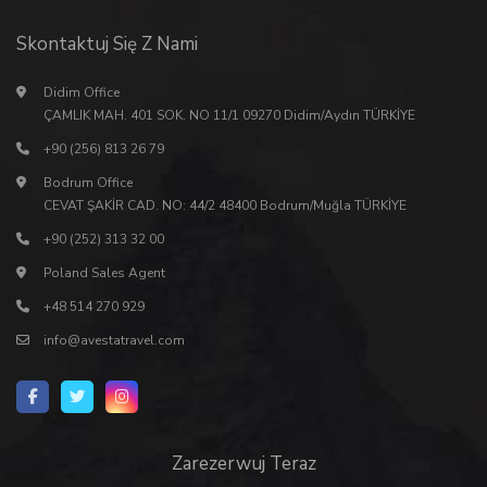
Skontaktuj Się Z Nami
Didim Office
ÇAMLIK MAH. 401 SOK. NO 11/1 09270 Didim/Aydın TÜRKİYE
+90 (256) 813 26 79
Bodrum Office
CEVAT ŞAKİR CAD. NO: 44/2 48400 Bodrum/Muğla TÜRKİYE
+90 (252) 313 32 00
Poland Sales Agent
+48 514 270 929
info@avestatravel.com
Zarezerwuj Teraz