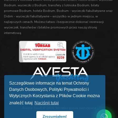
Bodrum
,
wycieczki z Bodrum
,
transfery z lotniska Bodrum
,
bilety
promowe Bodrum
,
hotele Bodrum
,
Bodrum - wycieczki fakultatywne
oraz
Didim - wycieczki fakultatywne
– wszystko w jednym miejscu, w
najlepszych cenach. Możesz łatwo i bezpiecznie dokonać rezerwacji
wycieczek
,
transferów
i
biletów promowych
przez naszą stronę
internetową
Szczegółowe informacje na temat Ochrony
Danych Osobowych, Polityki Prywatności i
Wytycznych Korzystania z Plików Cookie można
znaleźć tutaj
Naciśnij tutaj
Avesta Travel
© 2026. Wszelkie prawa zastrzeżone
Zrozumiałem!