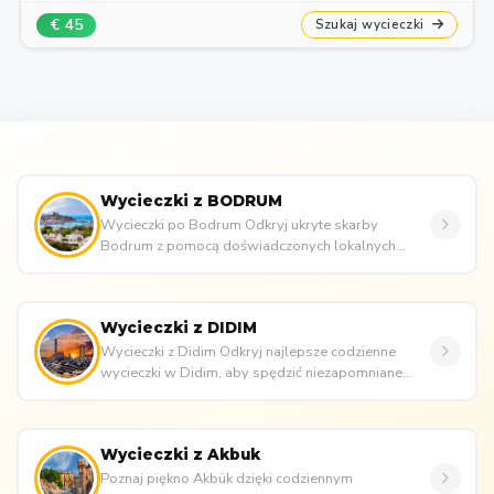
€ 45
Szukaj wycieczki
Wycieczki z BODRUM
Wycieczki po Bodrum Odkryj ukryte skarby
Bodrum z pomocą doświadczonych lokalnych
przewodników, idealne dla par, rodzin ...
Wycieczki z DIDIM
Wycieczki z Didim Odkryj najlepsze codzienne
wycieczki w Didim, aby spędzić niezapomniane
wakacje! Chcesz, aby Twoje wak...
Wycieczki z Akbuk
Poznaj piękno Akbük dzięki codziennym