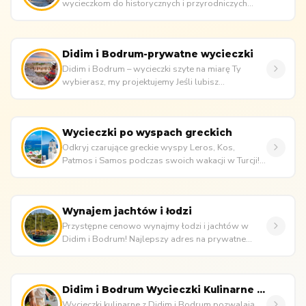
wycieczkom do historycznych i przyrodniczych
atrakcji. Ciesz się pakietami wyciecz...
Didim i Bodrum-prywatne wycieczki
Didim i Bodrum – wycieczki szyte na miarę Ty
wybierasz, my projektujemy Jeśli lubisz
podróżować niezależnie i cenisz sob...
Wycieczki po wyspach greckich
Odkryj czarujące greckie wyspy Leros, Kos,
Patmos i Samos podczas swoich wakacji w Turcji!
Avesta Travel zadba o wszystk...
Wynajem jachtów i łodzi
Przystępne cenowo wynajmy łodzi i jachtów w
Didim i Bodrum! Najlepszy adres na prywatne
wynajmy łodzi, luksusowe rejsy j...
Didim i Bodrum Wycieczki Kulinarne | Smaki Egei
Wycieczki kulinarne z Didim i Bodrum pozwalają