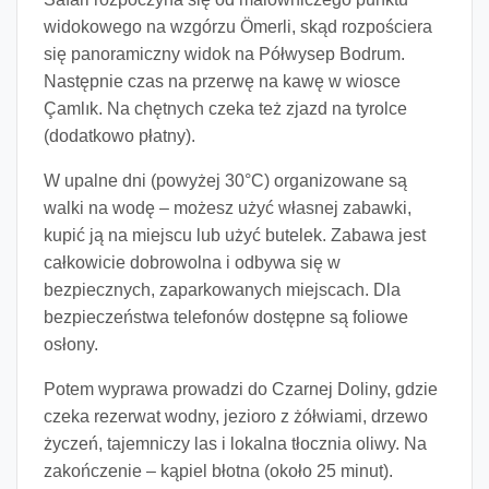
widokowego na wzgórzu Ömerli, skąd rozpościera
się panoramiczny widok na Półwysep Bodrum.
Następnie czas na przerwę na kawę w wiosce
Çamlık. Na chętnych czeka też zjazd na tyrolce
(dodatkowo płatny).
W upalne dni (powyżej 30°C) organizowane są
walki na wodę
– możesz użyć własnej zabawki,
kupić ją na miejscu lub użyć butelek. Zabawa jest
całkowicie dobrowolna i odbywa się w
bezpiecznych, zaparkowanych miejscach. Dla
bezpieczeństwa telefonów dostępne są foliowe
osłony.
Potem wyprawa prowadzi do
Czarnej Doliny
, gdzie
czeka rezerwat wodny, jezioro z żółwiami, drzewo
życzeń, tajemniczy las i lokalna tłocznia oliwy. Na
zakończenie –
kąpiel błotna
(około 25 minut).