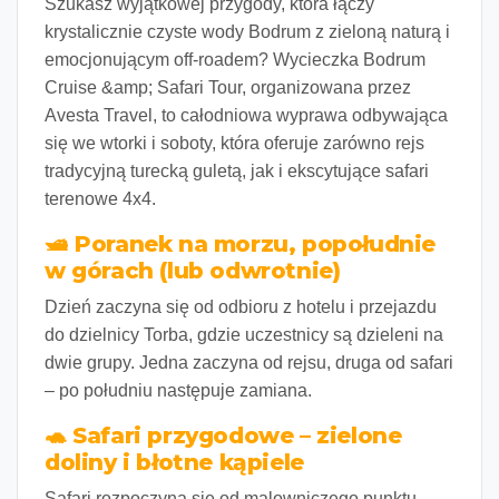
Szukasz wyjątkowej przygody, która łączy
krystalicznie czyste wody Bodrum z zieloną naturą i
emocjonującym off-roadem? Wycieczka
Bodrum
Cruise &amp; Safari Tour
, organizowana przez
Avesta Travel, to całodniowa wyprawa odbywająca
się
we wtorki i soboty
, która oferuje zarówno rejs
tradycyjną turecką guletą, jak i ekscytujące safari
terenowe 4x4.
🛥️ Poranek na morzu, popołudnie
w górach (lub odwrotnie)
Dzień zaczyna się od odbioru z hotelu i przejazdu
do dzielnicy Torba, gdzie uczestnicy są dzieleni na
dwie grupy. Jedna zaczyna od rejsu, druga od safari
–
po południu następuje zamiana
.
🐢 Safari przygodowe – zielone
doliny i błotne kąpiele
Safari rozpoczyna się od malowniczego punktu