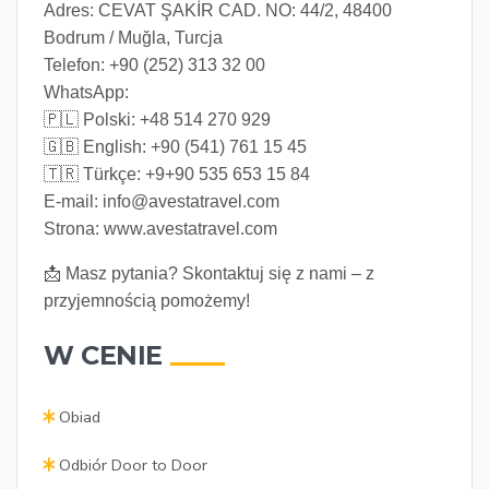
Adres:
CEVAT ŞAKİR CAD. NO: 44/2, 48400
Bodrum / Muğla, Turcja
Telefon:
+90 (252) 313 32 00
WhatsApp:
🇵🇱 Polski: +48 514 270 929
🇬🇧 English: +90 (541) 761 15 45
🇹🇷 Türkçe: +9+90 535 653 15 84
E-mail:
info@avestatravel.com
Strona:
www.avestatravel.com
📩 Masz pytania? Skontaktuj się z nami – z
przyjemnością pomożemy!
W CENIE
Obiad
Odbiór Door to Door