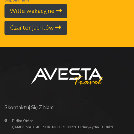
wspomnienia!
Wille wakacyjne
Czarter jachtów
Skontaktuj Się Z Nami
Didim Office
ÇAMLIK MAH. 401 SOK. NO 11/1 09270 Didim/Aydın TÜRKİYE