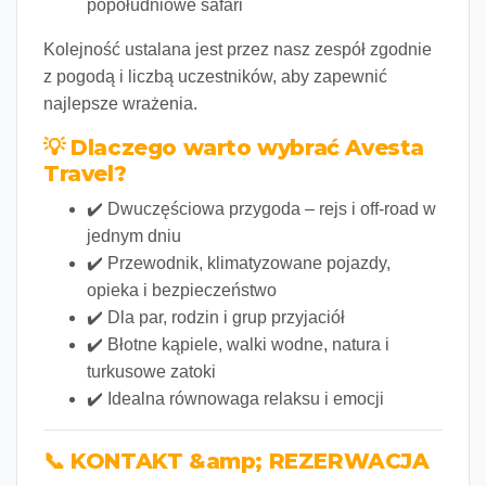
popołudniowe safari
Kolejność ustalana jest przez nasz zespół zgodnie
z pogodą i liczbą uczestników, aby zapewnić
najlepsze wrażenia.
💡 Dlaczego warto wybrać Avesta
Travel?
✔️ Dwuczęściowa przygoda – rejs i off-road w
jednym dniu
✔️ Przewodnik, klimatyzowane pojazdy,
opieka i bezpieczeństwo
✔️ Dla par, rodzin i grup przyjaciół
✔️ Błotne kąpiele, walki wodne, natura i
turkusowe zatoki
✔️ Idealna równowaga relaksu i emocji
📞 KONTAKT &amp; REZERWACJA