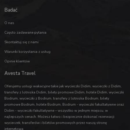
Badać
O nas
Często zadawane pytania
Skontaktuj się z nami
Warunki korzystania z usług
Opinie klientów
Avesta Travel
Oferujemy usługi wakacyjne takie jak
wycieczki Didim
,
wycieczki z Didim
,
transfery z lotniska Didim
,
bilety promowe Didim
,
hotele Didim
,
wycieczki
Bodrum
,
wycieczki z Bodrum
,
transfery z lotniska Bodrum
,
bilety
promowe Bodrum
,
hotele Bodrum
,
Bodrum - wycieczki fakultatywne
oraz
Didim - wycieczki fakultatywne
– wszystko w jednym miejscu, w
najlepszych cenach. Możesz łatwo i bezpiecznie dokonać rezerwacji
wycieczek
,
transferów
i
biletów promowych
przez naszą stronę
internetową