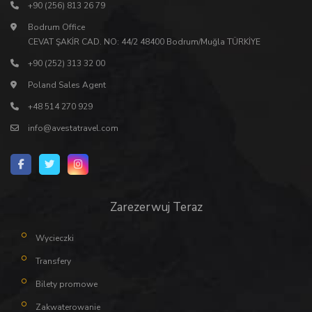
+90 (256) 813 26 79
Bodrum Office
CEVAT ŞAKİR CAD. NO: 44/2 48400 Bodrum/Muğla TÜRKİYE
+90 (252) 313 32 00
Poland Sales Agent
+48 514 270 929
info@avestatravel.com
Zarezerwuj Teraz
Wycieczki
Transfery
Bilety promowe
Zakwaterowanie