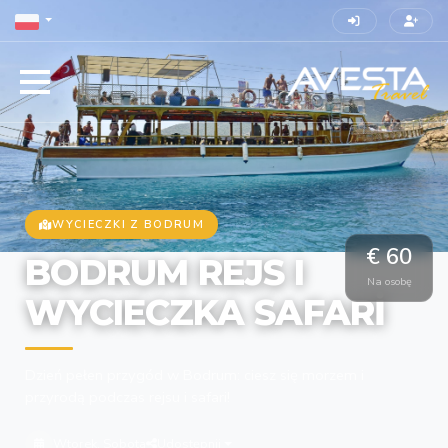
WYCIECZKI Z BODRUM
€ 60
BODRUM REJS I
Na osobę
WYCIECZKA SAFARİ
Dzień pełen przygód w Bodrum: ciesz się morzem i
przyrodą podczas rejsu i safari!
Wtorek, Sobota
Udostępnij