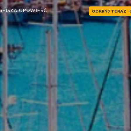
DCIEŃ NIEBIESKIEGO: WYCIECZKA ŁODZIĄ CHILL OU