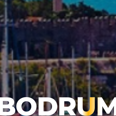
RĘŻAJĄ