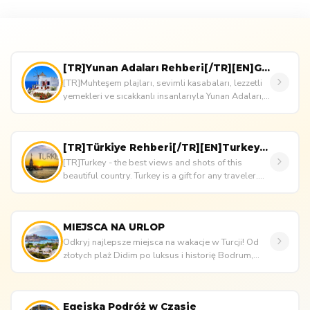
[TR]Yunan Adaları Rehberi[/TR][EN]Greek Islands Guide[/EN]
[TR]Muhteşem plajları, sevimli kasabaları, lezzetli
yemekleri ve sıcakkanlı insanlarıyla Yunan Adaları,
her yıl Türkiye&...
[TR]Türkiye Rehberi[/TR][EN]Turkey Guide[/EN]
[TR]Turkey - the best views and shots of this
beautiful country. Turkey is a gift for any traveler.
Endless beaches and...
MIEJSCA NA URLOP
Odkryj najlepsze miejsca na wakacje w Turcji! Od
złotych plaż Didim po luksus i historię Bodrum,
znajdź wszystko, czego ...
Egejska Podróż w Czasie