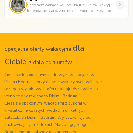
Spędzasz wakacje w Bodrum lub Didim? Odkryj
legendarne starożytne miasta Egei—od Efezu po
Didymę. Poznaj starożytne świą...
dla
Specjalne oferty wakacyjne
Ciebie
, z dala od tłumów
Ciesz się bezpiecznymi i zdrowymi wakacjami w
Didim i Bodrum, korzystając z wakacyjnych willi! Nie
przegap wyjątkowych ofert na najtańsze wille do
wynajęcia w regionach Didim i Bodrum
Ciesz się spokojnymi wakacjami z bliskimi w
krystalicznie czystych wodach i unikalnych
zatoczkach Didim i Bodrum. Wyrusz w rejs po
zachwycających zatokach Morza Egejskiego i
Śródziemnego i stwórz niezapomniane