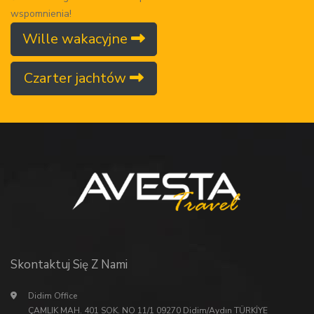
wspomnienia!
Wille wakacyjne
Czarter jachtów
Skontaktuj Się Z Nami
Didim Office
ÇAMLIK MAH. 401 SOK. NO 11/1 09270 Didim/Aydın TÜRKİYE