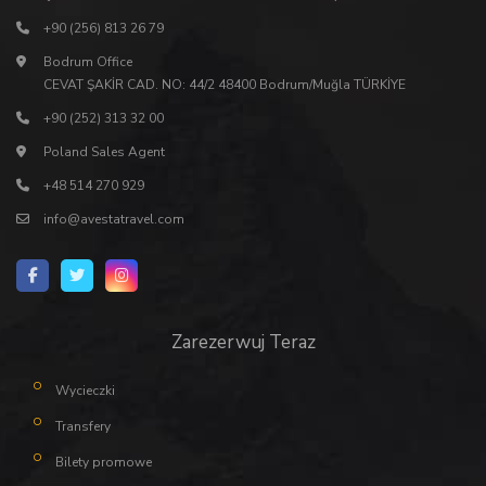
+90 (256) 813 26 79
Bodrum Office
CEVAT ŞAKİR CAD. NO: 44/2 48400 Bodrum/Muğla TÜRKİYE
+90 (252) 313 32 00
Poland Sales Agent
+48 514 270 929
info@avestatravel.com
Zarezerwuj Teraz
Wycieczki
Transfery
Bilety promowe