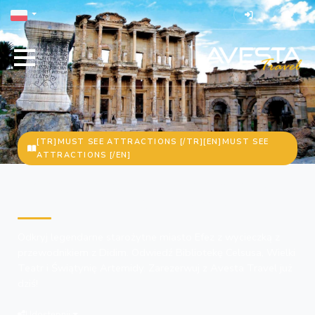
[TR]MUST SEE ATTRACTIONS [/TR][EN]MUST SEE
ATTRACTIONS [/EN]
Odkryj starożytne miasto Efez –
ekskluzywna wycieczka z Didim
Odkryj legendarne starożytne miasto Efez z wycieczką z
przewodnikiem z Didim. Odwiedź Bibliotekę Celsusa, Wielki
Teatr i Świątynię Artemidy. Zarezerwuj z Avesta Travel już
dziś!
Udostępnij