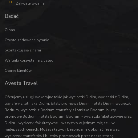
Zakwaterowanie
Badać
O nas
Często zadawane pytania
Skontaktuj się z nami
Warunki korzystania z usług
Opinie klientów
Avesta Travel
Oferujemy usługi wakacyjne takie jak
wycieczki Didim
,
wycieczki z Didim
,
transfery z lotniska Didim
,
bilety promowe Didim
,
hotele Didim
,
wycieczki
Bodrum
,
wycieczki z Bodrum
,
transfery z lotniska Bodrum
,
bilety
promowe Bodrum
,
hotele Bodrum
,
Bodrum - wycieczki fakultatywne
oraz
Didim - wycieczki fakultatywne
– wszystko w jednym miejscu, w
najlepszych cenach. Możesz łatwo i bezpiecznie dokonać rezerwacji
wycieczek
,
transferów
i
biletów promowych
przez naszą stronę