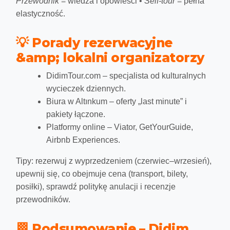
Przewodnik
= wiedza i opowieści •
Self-tour
= pełna
elastyczność.
💡 Porady rezerwacyjne
&amp; lokalni organizatorzy
DidimTour.com
– specjalista od kulturalnych
wycieczek dziennych.
Biura w Altınkum – oferty „last minute” i
pakiety łączone.
Platformy online – Viator, GetYourGuide,
Airbnb Experiences.
Tipy:
rezerwuj z wyprzedzeniem (czerwiec–wrzesień),
upewnij się, co obejmuje cena (transport, bilety,
posiłki), sprawdź politykę anulacji i recenzje
przewodników.
🏁 Podsumowanie – Didim