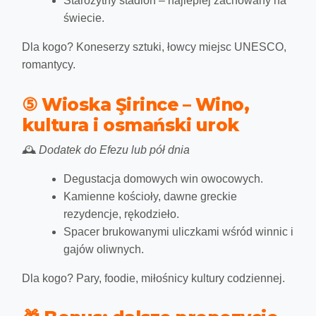
Starożytny stadion – najlepiej zachowany na
świecie.
Dla kogo?
Koneserzy sztuki, łowcy miejsc UNESCO,
romantycy.
⑤ Wioska Şirince – Wino,
kultura i osmański urok
🕰️
Dodatek do Efezu lub pół dnia
Degustacja domowych win owocowych.
Kamienne kościoły, dawne greckie
rezydencje, rękodzieło.
Spacer brukowanymi uliczkami wśród winnic i
gajów oliwnych.
Dla kogo?
Pary, foodie, miłośnicy kultury codziennej.