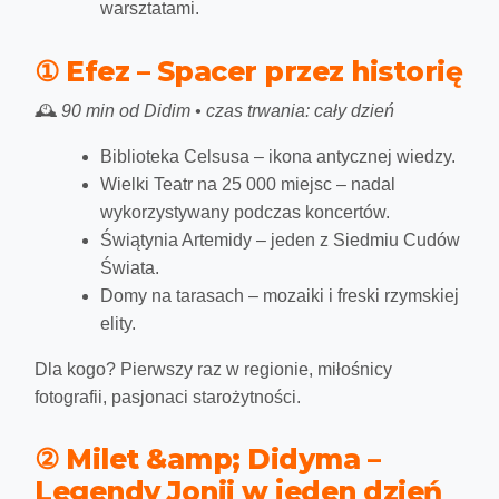
warsztatami.
① Efez – Spacer przez historię
🕰️
90 min od Didim • czas trwania: cały dzień
Biblioteka Celsusa – ikona antycznej wiedzy.
Wielki Teatr na 25 000 miejsc – nadal
wykorzystywany podczas koncertów.
Świątynia Artemidy – jeden z Siedmiu Cudów
Świata.
Domy na tarasach – mozaiki i freski rzymskiej
elity.
Dla kogo?
Pierwszy raz w regionie, miłośnicy
fotografii, pasjonaci starożytności.
② Milet &amp; Didyma –
Legendy Jonii w jeden dzień