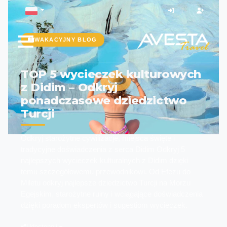
WAKACYJNY BLOG
TOP 5 wycieczek kulturowych
z Didim – Odkryj
ponadczasowe dziedzictwo
Turcji
Odkryj starożytne cywilizacje, miejsca święte i
tradycyjne doświadczenia z serca Didim Odkryj 5
najlepszych wycieczek kulturalnych z Didim dzięki
temu szczegółowemu przewodnikowi. Od Efezu do
Miletu odkryj najlepsze dziedzictwo Turcji na Morzu
Egejskim, starożytne ruiny i wciągające doświadczenia
dzięki poradom ekspertów i sugestiom wycieczek.
Udostępnij