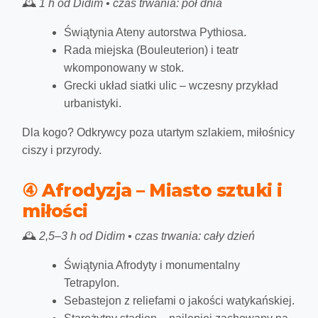
🕰️
1 h od Didim • czas trwania: pół dnia
Świątynia Ateny autorstwa Pythiosa.
Rada miejska (Bouleuterion) i teatr
wkomponowany w stok.
Grecki układ siatki ulic – wczesny przykład
urbanistyki.
Dla kogo?
Odkrywcy poza utartym szlakiem, miłośnicy
ciszy i przyrody.
④ Afrodyzja – Miasto sztuki i
miłości
🕰️
2,5–3 h od Didim • czas trwania: cały dzień
Świątynia Afrodyty i monumentalny
Tetrapylon.
Sebastejon z reliefami o jakości watykańskiej.