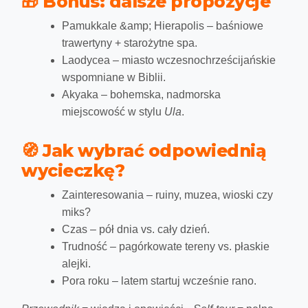
🎁 Bonus: dalsze propozycje
Pamukkale &amp; Hierapolis – baśniowe
trawertyny + starożytne spa.
Laodycea – miasto wczesnochrześcijańskie
wspomniane w Biblii.
Akyaka – bohemska, nadmorska
miejscowość w stylu
Ula
.
🧭 Jak wybrać odpowiednią
wycieczkę?
Zainteresowania
– ruiny, muzea, wioski czy
miks?
Czas
– pół dnia vs. cały dzień.
Trudność
– pagórkowate tereny vs. płaskie
alejki.
Pora roku
– latem startuj wcześnie rano.