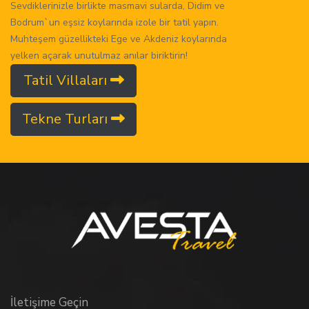
Sevdiklerinizle birlikte masmavi sularda, Didim ve
Bodrum`un eşsiz koylarında izole bir tatil yapın.
Muhteşem güzellikteki Ege ve Akdeniz koylarında
yelken açarak unutulmaz anılar biriktirin!
Tatil Villaları
Tekne Turları
İletişime Geçin