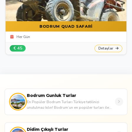
BODRUM QUAD SAFARİ
Her Gün
€ 45
Detaylar
Bodrum Gunluk Turlar
En Popüler Bodrum Turları Türkiye tatilinizi
unutulmaz kılın! Bodrum’un en popüler turları ile
macera ve rahatlamayı bi...
Didim Çıkışlı Turlar