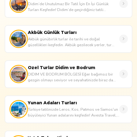
Didim’de Unutulmaz Bir Tatil İçin En İyi Günlük
Turları Keşfedin! Didim’de geçirdiğiniz tatili
benzersiz ve eğlenceli...
Akbük Günlük Turları
Akbük günübirlik turlar ile tarihi ve doğal
güzellikleri keşfedin. Akbük gezilecek yerler, tur
paketleri, doğa yürüyüşle...
Ozel Turlar Didim ve Bodrum
DIDIM VE BODRUM BÖLGESİ Eğer bağımsız bir
gezgin olmayı seviyor ve seyahatinizde biraz da
lüks arıyorsanız, size özel o...
Yunan Adaları Turları
Türkiye tatilinizde Leros, Kos, Patmos ve Samos'un
büyüleyici Yunan adalarını keşfedin! Avesta Travel,
ulaşım, gidi...