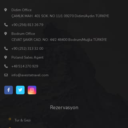
Didim Office
ÇAMLIK MAH. 401 SOK. NO 11/1 09270 Didim/Aydın TÜRKİYE
+90 (256) 813 26 79
Bodrum Office
CEVAT ŞAKİR CAD. NO: 44/2 48400 Bodrum/Muğla TÜRKİYE
+90 (252) 313 32 00
Poland Sales Agent
+48 514 270 929
info@avestatravel.com
Rezervasyon
Tur & Gezi