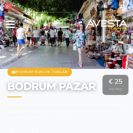
BODRUM GUNLUK TURLAR
€ 25
BODRUM PAZAR
Kişi Başı
Bodrum pazarı ya da çarşısı, uğrayan hemen hemen herkesi
büyülüyor. Gezginlerin “Yapılacak Şeyler” listesinin en üst
sıralarında yer alıyor.
Her Gün
Paylaş