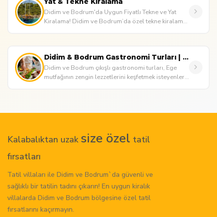
Yat & Tekne Kiralama
Didim ve Bodrum'da Uygun Fiyatlı Tekne ve Yat
Kiralama! Didim ve Bodrum’da özel tekne kiralama,
lüks yat turları...
Didim & Bodrum Gastronomi Turları | Ege Lezzetleri
Didim ve Bodrum çıkışlı gastronomi turları, Ege
mutfağının zengin lezzetlerini keşfetmek isteyenler
için unutulmaz bir d...
size özel
Kalabalıktan uzak
tatil
fırsatları
Tatil villaları ile Didim ve Bodrum`da güvenli ve
sağlıklı bir tatilin tadını çıkarın! En uygun kiralık
villalarda Didim ve Bodrum bölgesine özel tatil
fırsatlarını kaçırmayın.