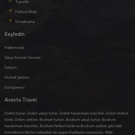
Transfer
Feribot Bileti
Konaklama
Keşfedin
Hakkımızda
Sıkça Sorulan Sorular
İletişim
Hizmet Şartları
Görüşleriniz
Avesta Travel
Didim turları
,
Didim çıkışlı turlar
,
Didim havalimanı transferi
,
Didim feribot
bileti
,
Didim otelleri
,
Bodrum turları
,
Bodrum çıkışlı turlar
,
Bodrum
havalimanı transferi
,
Bodrum feribot bileti
ve
Bodrum otelleri
gibi tatil
hizmetlerini tek bir noktadan en uygun fiyatlarla sunuyoruz. Web