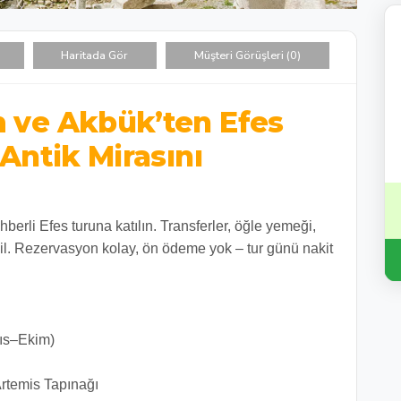
Haritada Gör
Müşteri Görüşleri (0)
m ve Akbük’ten Efes
 Antik Mirasını
erli Efes turuna katılın. Transferler, öğle yemeği,
dahil. Rezervasyon kolay, ön ödeme yok – tur günü nakit
ıs–Ekim)
Artemis Tapınağı