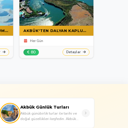
AKBÜK, DIDIM VE ALTINKUM'DAN PAMUKKALE GÜNÜBIRLIK GEZISI – TERMAL VE TARIHI HARIKALAR
AKBÜK'TEN DALYAN KAPLUMBAĞA PLAJI – TAM GÜN DOĞA VE TARIH TURU
Her Gün
Her Gün
€ 80
€ 35
r
Detaylar
Akbük Günlük Turları
Akbük günübirlik turlar ile tarihi ve
doğal güzellikleri keşfedin. Akbük
gezilecek yerler, tur paketleri, doğa