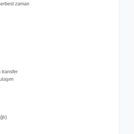
 serbest zaman
 transfer
 ulaşım
ğlı)