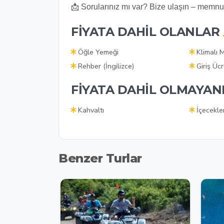
📩 Sorularınız mı var? Bize ulaşın – memnun
FIYATA DAHIL OLANLAR
Öğle Yemeği
Klimalı 
Rehber (İngilizce)
Giriş Ücr
FIYATA DAHIL OLMAYAN
Kahvaltı
İçecekle
Benzer Turlar