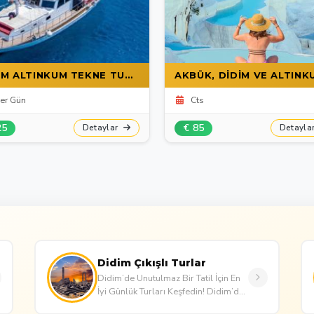
DIDIM ALTINKUM TEKNE TURU – GÜNLÜK ALTINKUM & AKBÜK TURLARI
er Gün
Cts
25
€ 85
Detaylar
Detayla
Didim Çıkışlı Turlar
Didim’de Unutulmaz Bir Tatil İçin En
İyi Günlük Turları Keşfedin! Didim’de
geçirdiğiniz tatili benzersiz ve