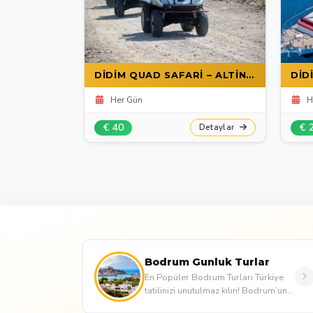
AKBUK ’TEN ADALAND AQUAPARK TURU
DIDIM QUAD SAFARI – ALTINKUM VE AKBÜK'TEN 2 SAATLIK OFF-ROAD ATV MACERASI
Her Gün
H
€ 40
€ 
Detaylar
Detaylar
Bodrum Gunluk Turlar
En Popüler Bodrum Turları Türkiye
tatilinizi unutulmaz kılın! Bodrum’un
en popüler turları ile macera ve