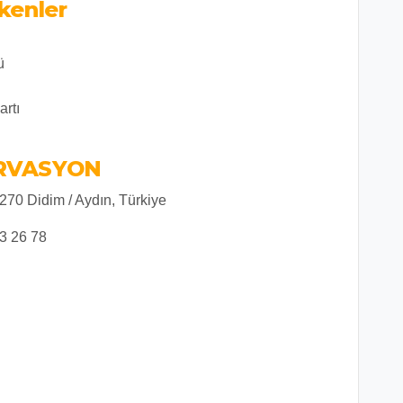
kenler
ü
artı
ERVASYON
70 Didim / Aydın, Türkiye
13 26 78