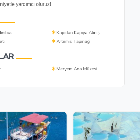
iyetle yardımcı oluruz!
Minibüs
Kapıdan Kapıya Alınış
eti
Artemis Tapınağı
LAR
r
Meryem Ana Müzesi