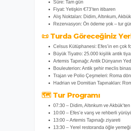
Süre:
Tam gün
Fiyat:
Yetişkin €73’ten itibaren
Alış Noktaları:
Didim, Altınkum, Akbük 
Rezervasyon:
Ön ödeme yok – tur gü
📜 Turda Göreceğiniz Yer
Celsus Kütüphanesi:
Efes’in en çok f
Büyük Tiyatro:
25.000 kişilik antik tiya
Artemis Tapınağı:
Antik Dünyanın Yedi
Bouleuterion:
Antik şehir meclis binas
Trajan ve Polio Çeşmeleri:
Roma döne
Hadrian ve Domitian Tapınakları:
Roma
🗺️ Tur Programı
07:30
– Didim, Altınkum ve Akbük’ten
10:00
– Efes’e varış ve rehberli yürüy
13:00
– Artemis Tapınağı ziyareti
13:30
– Yerel restoranda öğle yemeği (