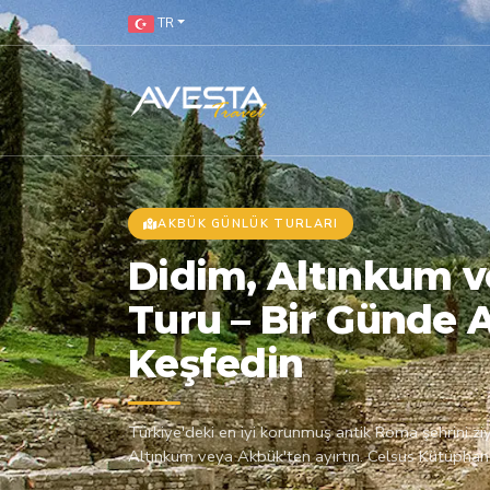
TR
AKBÜK GÜNLÜK TURLARI
Didim, Altınkum v
Turu – Bir Günde A
Keşfedin
Türkiye'deki en iyi korunmuş antik Roma şehrini zi
Altınkum veya Akbük'ten ayırtın. Celsus Kütüphane