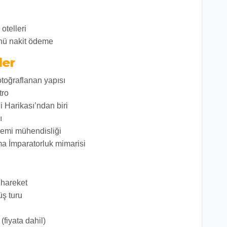
otelleri
nü nakit ödeme
ler
otoğraflanan yapısı
tro
 Harikası’ndan biri
ı
mi mühendisliği
 İmparatorluk mimarisi
 hareket
üş turu
fiyata dahil)