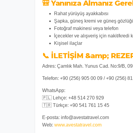
🎒 Yanınıza Almanız Gere
Rahat yürüyüş ayakkabısı
Şapka, güneş kremi ve güneş gözlüğ
Fotoğraf makinesi veya telefon
İçecekler ve alışveriş için nakit/kredi k
Kişisel ilaçlar
📞 İLETİŞİM &amp; REZ
Adres:
Çamlık Mah. Yunus Cad. No:9/B, 092
Telefon:
+90 (256) 905 00 09 / +90 (256) 8
WhatsApp:
🇵🇱 Lehçe: +48 514 270 929
🇹🇷 Türkçe: +90 541 761 15 45
E-posta:
info@avestatravel.com
Web:
www.avestatravel.com