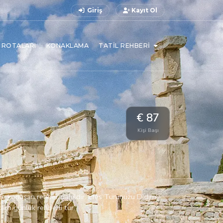
Giriş
Kayıt Ol
L ROTALARI
KONAKLAMA
TATIL REHBERI
€ 87
Kişi Başı
zce konuşan rehber dahildir. Efes Turunuzu Didim,
am günlük rehberli tur.