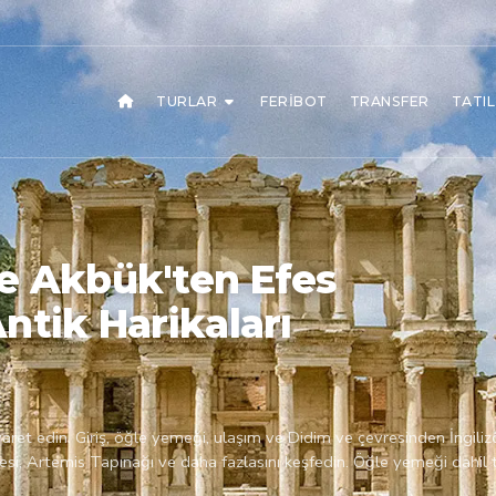
TURLAR
FERIBOT
TRANSFER
TATI
e Akbük'ten Efes
ntik Harikaları
yaret edin. Giriş, öğle yemeği, ulaşım ve Didim ve çevresinden İngili
si, Artemis Tapınağı ve daha fazlasını keşfedin. Öğle yemeği dahil t