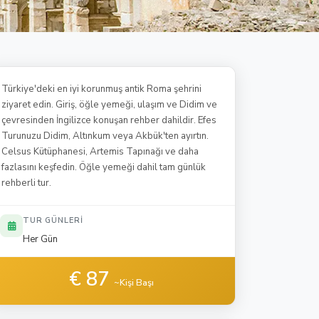
Türkiye'deki en iyi korunmuş antik Roma şehrini
ziyaret edin. Giriş, öğle yemeği, ulaşım ve Didim ve
çevresinden İngilizce konuşan rehber dahildir. Efes
Turunuzu Didim, Altınkum veya Akbük'ten ayırtın.
Celsus Kütüphanesi, Artemis Tapınağı ve daha
fazlasını keşfedin. Öğle yemeği dahil tam günlük
rehberli tur.
TUR GÜNLERI
Her Gün
€ 87
~Kişi Başı