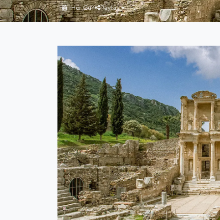
Her Gün
Paylaş