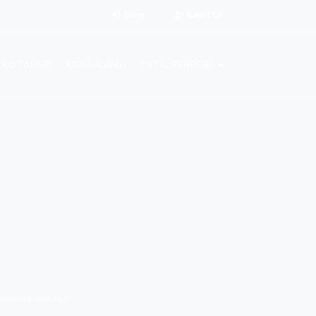
Giriş
Kayıt Ol
L ROTALARI
KONAKLAMA
TATIL REHBERI
yonunda bulunur.