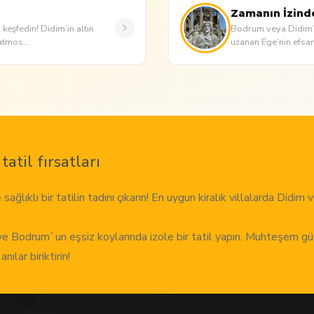
Zamanın İzind
 keşfedin! Didim’in altın
Bodrum veya Didim’d
atmos...
uzanan Ege’nin efsanev
tatil fırsatları
sağlıklı bir tatilin tadını çıkarın! En uygun kiralık villalarda Didi
 ve Bodrum`un eşsiz koylarında izole bir tatil yapın. Muhteşem gü
lar biriktirin!