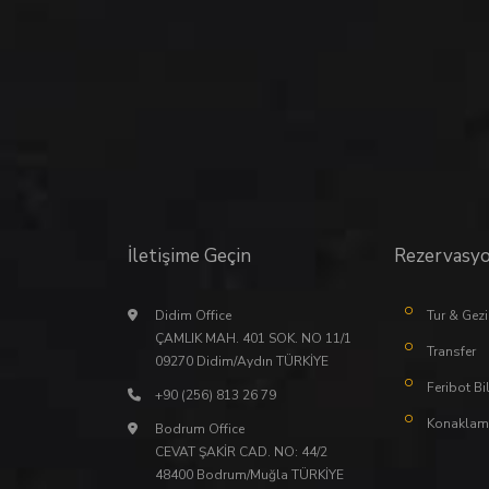
İletişime Geçin
Rezervasy
Didim Office
Tur & Gezi
ÇAMLIK MAH. 401 SOK. NO 11/1
Transfer
09270 Didim/Aydın TÜRKİYE
Feribot Bil
+90 (256) 813 26 79
Konaklam
Bodrum Office
CEVAT ŞAKİR CAD. NO: 44/2
48400 Bodrum/Muğla TÜRKİYE