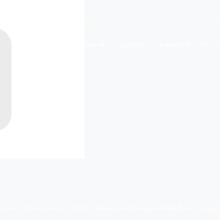
TURLAR
FERIBOT
TRANSFER
TATI
 Motosiklet Kiralama
meti bulabilirsiniz. Simi'de taksiler azdır ve genellikle liman istas