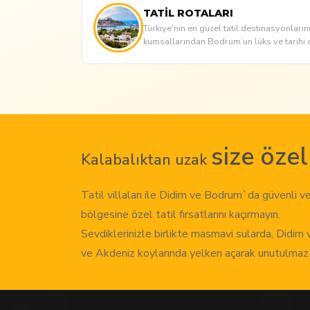
TATİL ROTALARI
Türkiye'nin en güzel tatil destinasyonlarını
kumsallarından Bodrum’un lüks ve tarihi 
size özel
Kalabalıktan uzak
Tatil villaları ile Didim ve Bodrum`da güvenli ve 
bölgesine özel tatil fırsatlarını kaçırmayın.
Sevdiklerinizle birlikte masmavi sularda, Didim
ve Akdeniz koylarında yelken açarak unutulmaz anı