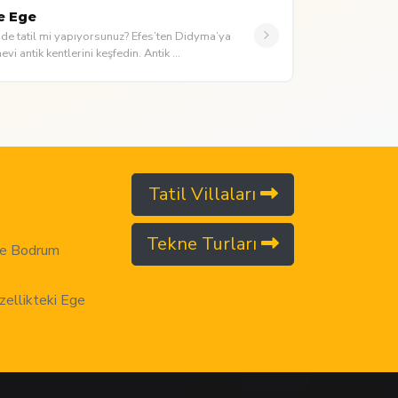
e Ege
e tatil mi yapıyorsunuz? Efes’ten Didyma’ya
i antik kentlerini keşfedin. Antik ...
Tatil Villaları
Tekne Turları
m ve Bodrum
zellikteki Ege