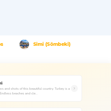
os
Simi (Sömbeki)
ri
ws and shots of this beautiful country. Turkey is a
. Endless beaches and cle...