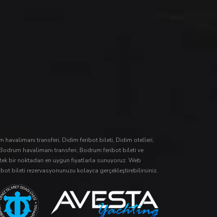
m havalimanı transferi
,
Didim feribot bileti
,
Didim otelleri
,
Bodrum havalimanı transferi
,
Bodrum feribot bileti
ve
i tek bir noktadan en uygun fiyatlarla sunuyoruz. Web
ibot bileti
rezervasyonunuzu kolayca gerçekleştirebilirsiniz.