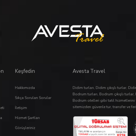
on
Keşfedin
Avesta Travel
Hakkımızda
Didim turları
,
Didim çıkışlı turlar
,
Didi
Bodrum turları
,
Bodrum çıkışlı turlar
,
Sıkça Sorulan Sorular
Bodrum otelleri
gibi tatil hizmetlerin
sitemizden güvenle
tur
,
transfer
ve
fer
eti
İletişim
a
Hizmet Şartları
Görüşleriniz