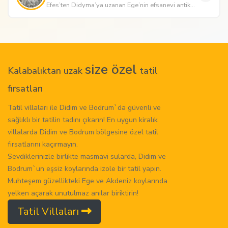
Efes’ten Didyma’ya uzanan Ege’nin efsanevi antik
kentlerini keşfedin. Antik ...
size özel
Kalabalıktan uzak
tatil
fırsatları
Tatil villaları ile Didim ve Bodrum`da güvenli ve
sağlıklı bir tatilin tadını çıkarın! En uygun kiralık
villalarda Didim ve Bodrum bölgesine özel tatil
fırsatlarını kaçırmayın.
Sevdiklerinizle birlikte masmavi sularda, Didim ve
Bodrum`un eşsiz koylarında izole bir tatil yapın.
Muhteşem güzellikteki Ege ve Akdeniz koylarında
yelken açarak unutulmaz anılar biriktirin!
Tatil Villaları