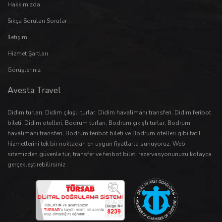
Hakkımızda
Sıkça Sorulan Sorular
İletişim
Hizmet Şartları
Görüşleriniz
Avesta Travel
Didim turları
,
Didim çıkışlı turlar
,
Didim havalimanı transferi
,
Didim feribot
bileti
,
Didim otelleri
,
Bodrum turları
,
Bodrum çıkışlı turlar
,
Bodrum
havalimanı transferi
,
Bodrum feribot bileti
ve
Bodrum otelleri
gibi tatil
hizmetlerini tek bir noktadan en uygun fiyatlarla sunuyoruz. Web
sitemizden güvenle
tur
,
transfer
ve
feribot bileti
rezervasyonunuzu kolayca
gerçekleştirebilirsiniz.