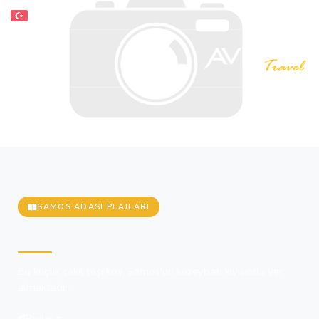
SAMOS ADASI PLAJLARI
Mikro Seitani Plaıj
Bu küçük çakıl taşı koy, Samos'un kuzeybatı kıyısında yer
almaktadır.
Paylaş