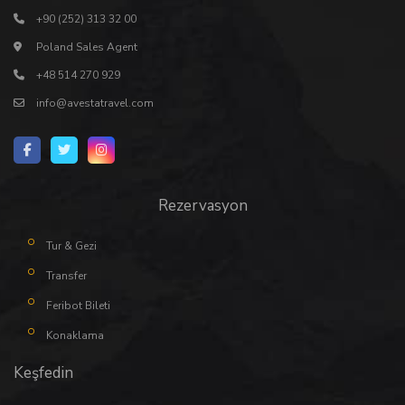
+90 (252) 313 32 00
Poland Sales Agent
+48 514 270 929
info@avestatravel.com
Rezervasyon
Tur & Gezi
Transfer
Feribot Bileti
Konaklama
Keşfedin