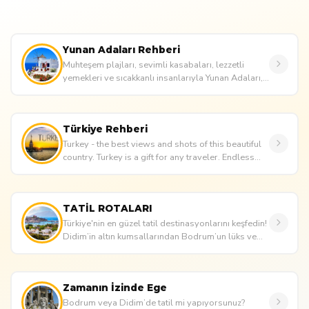
Yunan Adaları Rehberi
Muhteşem plajları, sevimli kasabaları, lezzetli
yemekleri ve sıcakkanlı insanlarıyla Yunan Adaları,
her yıl Türkiye'...
Türkiye Rehberi
Turkey - the best views and shots of this beautiful
country. Turkey is a gift for any traveler. Endless
beaches and cle...
TATİL ROTALARI
Türkiye'nin en güzel tatil destinasyonlarını keşfedin!
Didim’in altın kumsallarından Bodrum’un lüks ve
tarihi atmos...
Zamanın İzinde Ege
Bodrum veya Didim’de tatil mi yapıyorsunuz?