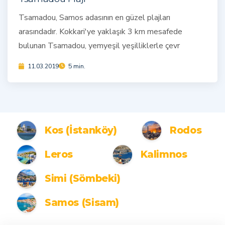
Tsamadou, Samos adasının en güzel plajları
arasındadır. Kokkari'ye yaklaşık 3 km mesafede
bulunan Tsamadou, yemyeşil yeşilliklerle çevr
11.03.2019
5 min.
Kos (İstanköy)
Rodos
Leros
Kalimnos
Simi (Sömbeki)
Samos (Sisam)