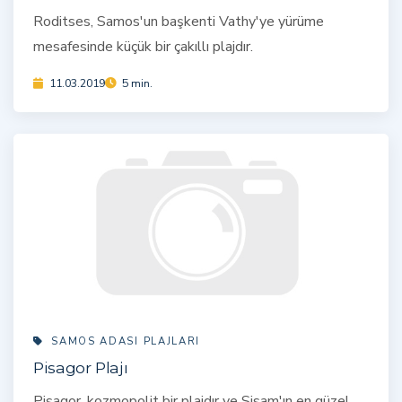
Roditses, Samos'un başkenti Vathy'ye yürüme
mesafesinde küçük bir çakıllı plajdır.
11.03.2019
5 min.
SAMOS ADASI PLAJLARI
Pisagor Plajı
Pisagor, kozmopolit bir plajdır ve Sisam'ın en güzel