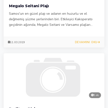
Megalo Seitani Plajı
Samos'un en güzel plajı ve adanın en huzurlu ve el
değmemiş yüzme yerlerinden biri. Etkileyici Kakoperato
geçidinin ağzında, Megalo Seitani ve Varsamo plajları
arasında, Vathy'nin 38 km kuzey batısında yer almaktadır.
DEVAMINI OKU
11.03.2019
5 dk