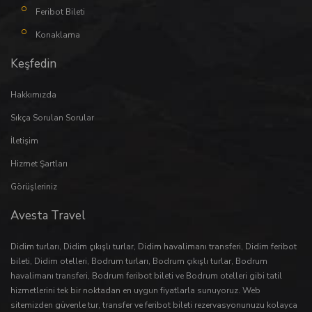
Feribot Bileti
Konaklama
Keşfedin
Hakkımızda
Sıkça Sorulan Sorular
İletişim
Hizmet Şartları
Görüşleriniz
Avesta Travel
Didim turları
,
Didim çıkışlı turlar
,
Didim havalimanı transferi
,
Didim feribot
bileti
,
Didim otelleri
,
Bodrum turları
,
Bodrum çıkışlı turlar
,
Bodrum
havalimanı transferi
,
Bodrum feribot bileti
ve
Bodrum otelleri
gibi tatil
hizmetlerini tek bir noktadan en uygun fiyatlarla sunuyoruz. Web
sitemizden güvenle
tur
,
transfer
ve
feribot bileti
rezervasyonunuzu kolayca