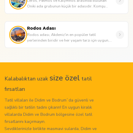
Leros, Patmos ve Kalymnos arasında bulunan
Oniki ada grubunun küçük bir adasıdır. Komşu
adalara olan yakınlığı sayesinde...
Rodos Adası
Rodos adası, Akdeniz'in en popüler tatil
yerlerinden biridir ve her yaşam tarzı için uygun,
çok sevilen bir tatil y...
size özel
Kalabalıktan uzak
tatil
fırsatları
Tatil villaları ile Didim ve Bodrum`da güvenli ve
sağlıklı bir tatilin tadını çıkarın! En uygun kiralık
villalarda Didim ve Bodrum bölgesine özel tatil
fırsatlarını kaçırmayın.
Sevdiklerinizle birlikte masmavi sularda, Didim ve