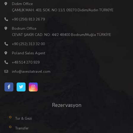
Didim Office
ÇAMLIK MAH. 401 SOK. NO 11/1 09270 Didim/Aydın TÜRKİYE
+90 (256) 813 26 79
Bodrum Office
CEVAT ŞAKİR CAD. NO: 44/2 48400 Bodrum/Muğla TÜRKİYE
+90 (252) 313 32 00
Poland Sales Agent
+48 514 270 929
info@avestatravel.com
Rezervasyon
Tur & Gezi
Transfer