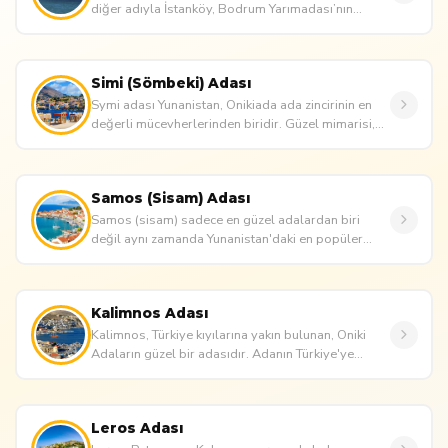
diğer adıyla İstanköy, Bodrum Yarımadası’nın
sadece 8 deniz mili uzağ...
Simi (Sömbeki) Adası
Symi adası Yunanistan, Onikiada ada zincirinin en
değerli mücevherlerinden biridir. Güzel mimarisi,
renkli evleri ve rah...
Samos (Sisam) Adası
Samos (sisam) sadece en güzel adalardan biri
değil aynı zamanda Yunanistan'daki en popüler
adalardan biridir. Çarpı...
Kalimnos Adası
Kalimnos, Türkiye kıyılarına yakın bulunan, Oniki
Adaların güzel bir adasıdır. Adanın Türkiye'ye
yakınlığı nedeniyl...
Leros Adası