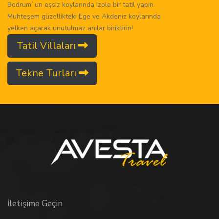
Bodrum`un eşsiz koylarında izole bir tatil yapın.
Muhteşem güzellikteki Ege ve Akdeniz koylarında
yelken açarak unutulmaz anılar biriktirin!
Tatil Villaları
Tekne Turları
İletişime Geçin