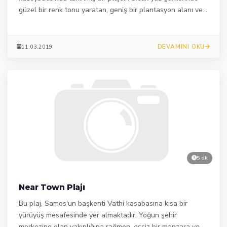
güzel bir renk tonu yaratan, geniş bir plantasyon alanı ve
uzun çam ağaçları ile kayalık uçurumlarla çevrilidir.
DEVAMINI OKU
11.03.2019
5 dk
Near Town Plajı
Bu plaj, Samos'un başkenti Vathi kasabasına kısa bir
yürüyüş mesafesinde yer almaktadır. Yoğun şehir
merkezine olan yakınlığına rağmen, eşsiz bir manzara ve