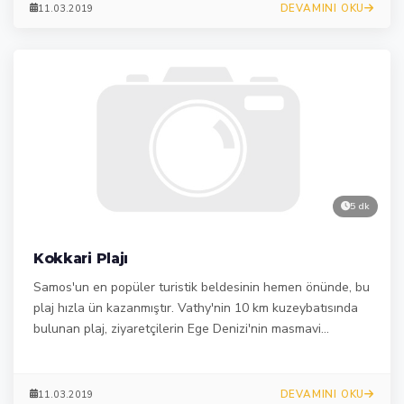
DEVAMINI OKU
11.03.2019
5 dk
Kokkari Plajı
Samos'un en popüler turistik beldesinin hemen önünde, bu
plaj hızla ün kazanmıştır. Vathy'nin 10 km kuzeybatısında
bulunan plaj, ziyaretçilerin Ege Denizi'nin masmavi
sularının ve adanın doğal güzelliğinin tadını çıkarma fırsatı
bulduğu bir plaj.
DEVAMINI OKU
11.03.2019