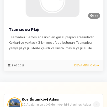
5 dk
Tsamadou Plajı
Tsamadou, Samos adasının en güzel plajları arasındadır.
Kokkari'ye yaklaşık 3 km mesafede bulunan Tsamadou,
yemyeşil yeşilliklerle çevrili ve kristal mavisi yeşil su ile
çevrili hoş bir koydur.
DEVAMINI OKU
11.03.2019
Kos (İstanköy) Adası
12 Adalar’ın en büyüklerinden biri olan Kos Adası,