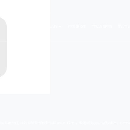
TURLAR
FERIBOT
TRANSFER
TATI
 bulunan Lakki Körfezi'nde bulunur. Geniş doğal koyuna bakan, demirhi