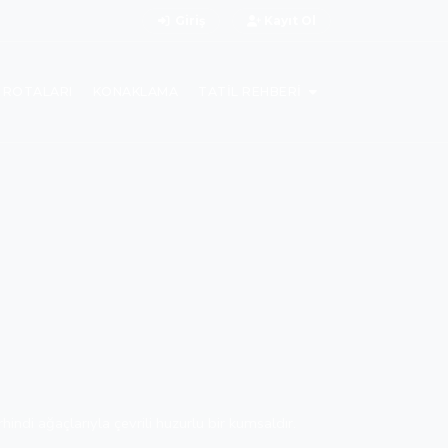
Giriş
Kayıt Ol
L ROTALARI
KONAKLAMA
TATIL REHBERI
ndi ağaçlarıyla çevrili huzurlu bir kumsaldır.