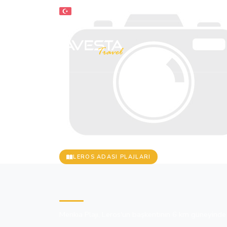
TR
LEROS ADASI PLAJLARI
Merikia Plajı
Merikia Plajı, Leros'un başkentinin 6 km güneyinde