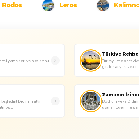
Rodos
Leros
Kalimn
Türkiye Rehbe
zetli yemekleri ve sıcakkanlı
Turkey - the best vie
..
gift for any traveler
Zamanın İzind
 keşfedin! Didim’in altın
Bodrum veya Didim’d
atmos...
uzanan Ege’nin efsanev