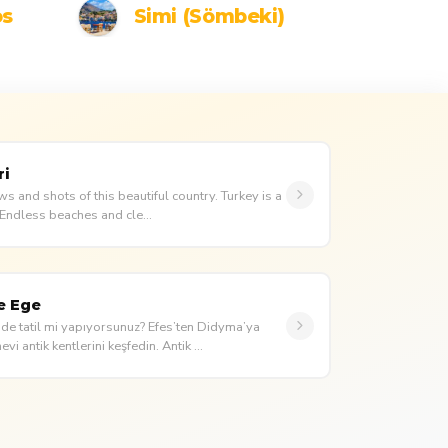
os
Simi (Sömbeki)
ri
ws and shots of this beautiful country. Turkey is a
. Endless beaches and cle...
e Ege
e tatil mi yapıyorsunuz? Efes’ten Didyma’ya
i antik kentlerini keşfedin. Antik ...