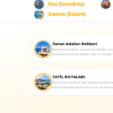
Kos (İstanköy)
Samos (Sisam)
Yunan Adaları Rehberi
Muhteşem plajları, sevimli kasabaları, lez
insanlarıyla Yunan Adaları, her yıl Türkiye'.
TATİL ROTALARI
Türkiye'nin en güzel tatil destinasyonlarını
kumsallarından Bodrum’un lüks ve tarihi 