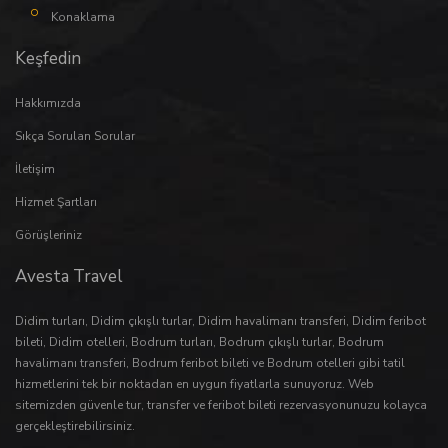
Konaklama
Keşfedin
Hakkımızda
Sıkça Sorulan Sorular
İletişim
Hizmet Şartları
Görüşleriniz
Avesta Travel
Didim turları
,
Didim çıkışlı turlar
,
Didim havalimanı transferi
,
Didim feribot
bileti
,
Didim otelleri
,
Bodrum turları
,
Bodrum çıkışlı turlar
,
Bodrum
havalimanı transferi
,
Bodrum feribot bileti
ve
Bodrum otelleri
gibi tatil
hizmetlerini tek bir noktadan en uygun fiyatlarla sunuyoruz. Web
sitemizden güvenle
tur
,
transfer
ve
feribot bileti
rezervasyonunuzu kolayca
gerçekleştirebilirsiniz.