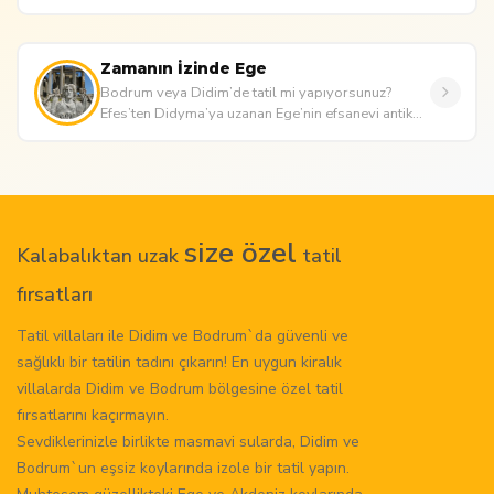
tarihi atmos...
Zamanın İzinde Ege
Bodrum veya Didim’de tatil mi yapıyorsunuz?
Efes’ten Didyma’ya uzanan Ege’nin efsanevi antik
kentlerini keşfedin. Antik ...
size özel
Kalabalıktan uzak
tatil
fırsatları
Tatil villaları ile Didim ve Bodrum`da güvenli ve
sağlıklı bir tatilin tadını çıkarın! En uygun kiralık
villalarda Didim ve Bodrum bölgesine özel tatil
fırsatlarını kaçırmayın.
Sevdiklerinizle birlikte masmavi sularda, Didim ve
Bodrum`un eşsiz koylarında izole bir tatil yapın.