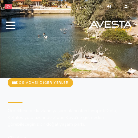
KOS ADASI DIĞER YERLER
Linopoti Gölü
Ördeklerin ve kazların yaşam alanı olan Linopoti Gölü,
Kefalos yolu üzerinde Zipari Köyü’ne gelmeden
görebileceğiniz bir doğal yaşam parkı.
Paylaş