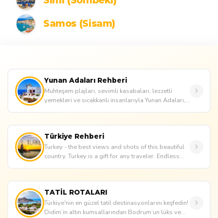
Simi (Sömbeki)
Samos (Sisam)
Yunan Adaları Rehberi
Muhteşem plajları, sevimli kasabaları, lezzetli
yemekleri ve sıcakkanlı insanlarıyla Yunan Adaları,
her yıl Türkiye'...
Türkiye Rehberi
Turkey - the best views and shots of this beautiful
country. Turkey is a gift for any traveler. Endless
beaches and cle...
TATİL ROTALARI
Türkiye'nin en güzel tatil destinasyonlarını keşfedin!
Didim’in altın kumsallarından Bodrum’un lüks ve