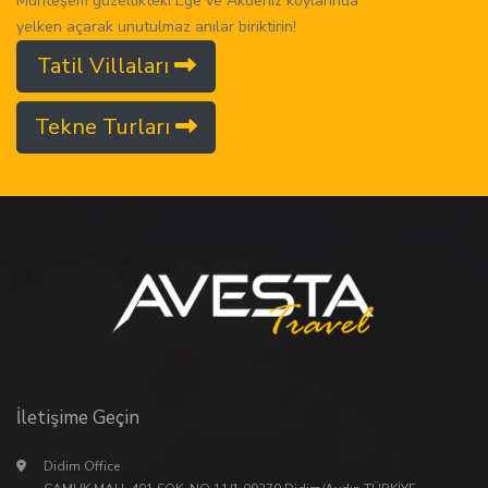
Muhteşem güzellikteki Ege ve Akdeniz koylarında
yelken açarak unutulmaz anılar biriktirin!
Tatil Villaları
Tekne Turları
İletişime Geçin
Didim Office