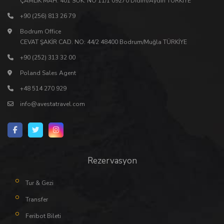
ÇAMLIK MAH. 401 SOK. NO 11/1 09270 Didim/Aydın TÜRKİYE
+90 (256) 813 26 79
Bodrum Office
CEVAT ŞAKİR CAD. NO: 44/2 48400 Bodrum/Muğla TÜRKİYE
+90 (252) 313 32 00
Poland Sales Agent
+48 514 270 929
info@avestatravel.com
Rezervasyon
Tur & Gezi
Transfer
Feribot Bileti