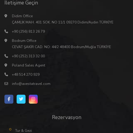
İletişime Geçin
Didim Office
ÇAMLIK MAH. 401 SOK. NO 11/1 09270 Didim/Aydın TÜRKİYE
+90 (256) 813 26 79
Bodrum Office
CEVAT ŞAKİR CAD. NO: 44/2 48400 Bodrum/Muğla TÜRKİYE
+90 (252) 313 32 00
Poland Sales Agent
+48 514 270 929
info@avestatravel.com
Rezervasyon
Tur & Gezi