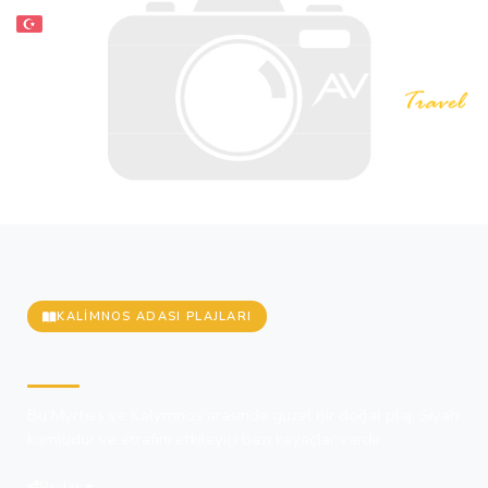
KALIMNOS ADASI PLAJLARI
Platis Yialos Plajı
Bu Myrties ve Kalymnos arasında güzel bir doğal plaj. Siyah
kumludur ve etrafını etkileyici bazı kayaçlar vardır.
Paylaş