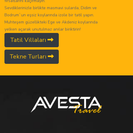
fırsatlarını kaçırmayın.
Sevdiklerinizle birlikte masmavi sularda, Didim ve
Bodrum`un eşsiz koylarında izole bir tatil yapın.
Muhteşem güzellikteki Ege ve Akdeniz koylarında
yelken açarak unutulmaz anılar biriktirin!
Tatil Villaları
Tekne Turları