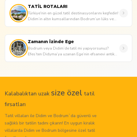
TATİL ROTALARI
Türkiye'nin en güzel tatil destinasyonlarını keşfedin!
Didim’in altın kumsallarından Bodrum’un lüks ve
tarihi atmos...
Zamanın İzinde Ege
Bodrum veya Didim’de tatil mi yapıyorsunuz?
Efes’ten Didyma’ya uzanan Ege’nin efsanevi antik
kentlerini keşfedin. Antik ...
size özel
Kalabalıktan uzak
tatil
fırsatları
Tatil villaları ile Didim ve Bodrum`da güvenli ve
sağlıklı bir tatilin tadını çıkarın! En uygun kiralık
villalarda Didim ve Bodrum bölgesine özel tatil