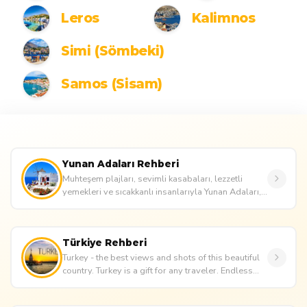
Leros
Kalimnos
Simi (Sömbeki)
Samos (Sisam)
Yunan Adaları Rehberi
Muhteşem plajları, sevimli kasabaları, lezzetli
yemekleri ve sıcakkanlı insanlarıyla Yunan Adaları,
her yıl Türkiye'...
Türkiye Rehberi
Turkey - the best views and shots of this beautiful
country. Turkey is a gift for any traveler. Endless
beaches and cle...