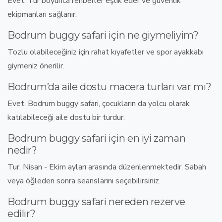
Evet. Tur boyunca
rehberler eşlik eder
ve
güvenlik
ekipmanları sağlanır
.
Bodrum buggy safari için ne giymeliyim?
Tozlu olabileceğiniz için
rahat kıyafetler
ve
spor ayakkabı
giymeniz önerilir.
Bodrum’da aile dostu macera turları var mı?
Evet.
Bodrum buggy safari, çocukların da yolcu olarak
katılabileceği aile dostu bir turdur
.
Bodrum buggy safari için en iyi zaman
nedir?
Tur,
Nisan - Ekim
ayları arasında düzenlenmektedir. Sabah
veya öğleden sonra seanslarını seçebilirsiniz.
Bodrum buggy safari nereden rezerve
edilir?