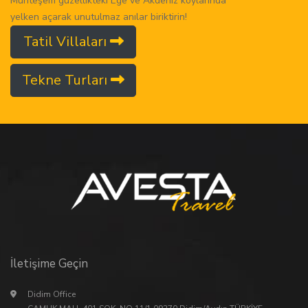
Muhteşem güzellikteki Ege ve Akdeniz koylarında
yelken açarak unutulmaz anılar biriktirin!
Tatil Villaları
Tekne Turları
İletişime Geçin
Didim Office