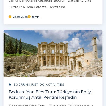
çamur banyolarını keşfedin! Bodrum Dalyan turu ile
Tuzla Plajı’nda Caretta Caretta ka
26.06.2026
5 min.
BODRUM MUST DO ACTIVITIES
Bodrum’dan Efes Turu: Türkiye’nin En İyi
Korunmuş Antik Kentini Keşfedin