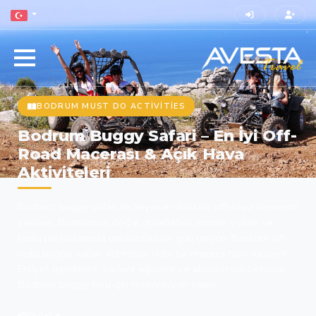
BODRUM MUST DO ACTIVITIES
Bodrum Buggy Safari – En İyi Off-
Road Macerası & Açık Hava
Aktiviteleri
Bodrum buggy safari ile heyecan dolu bir off-road deneyimi
yaşayın. Bodrum’un doğal güzellikleri, orman yolları ve
tozlu parkurlarında unutulmaz bir gün geçirin. Bodrum off-
road buggy safari, adrenalin dolu bir macera turu sunuyor.
Ehliyet gerekmez, sadece eğlence ve aksiyon sizi bekliyor.
Bodrum buggy turu için rezervasyon yapın
Paylaş