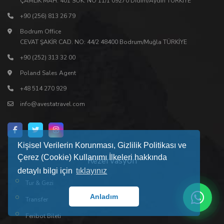
ÇAMLIK MAH. 401 SOK. NO 11/1 09270 Didim/Aydın TÜRKİYE
+90 (256) 813 26 79
Bodrum Office
CEVAT ŞAKİR CAD. NO: 44/2 48400 Bodrum/Muğla TÜRKİYE
+90 (252) 313 32 00
Poland Sales Agent
+48 514 270 929
info@avestatravel.com
Kişisel Verilerin Korunması, Gizlilik Politikası ve
Çerez (Cookie) Kullanımı İlkeleri hakkında
Rezervasyon
detaylı bilgi için
tıklayınız
Tur & Gezi
Anladım
Transfer
Feribot Bileti