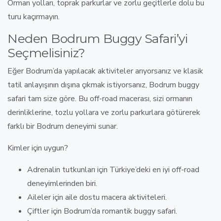
Orman yolları, toprak parkurlar ve zorlu geçitlerle dolu bu
turu kaçırmayın.
Neden Bodrum Buggy Safari’yi
Seçmelisiniz?
Eğer
Bodrum’da yapılacak aktiviteler
arıyorsanız ve klasik
tatil anlayışının dışına çıkmak istiyorsanız,
Bodrum buggy
safari
tam size göre. Bu
off-road macerası
, sizi
ormanın
derinliklerine, tozlu yollara ve zorlu parkurlara
götürerek
farklı bir Bodrum deneyimi sunar.
Kimler için uygun?
Adrenalin tutkunları
için
Türkiye’deki en iyi off-road
deneyimlerinden biri
.
Aileler
için
aile dostu macera aktiviteleri
.
Çiftler
için
Bodrum’da romantik buggy safari
.