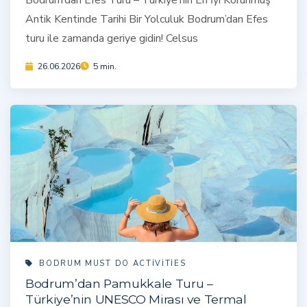
Bodrum’dan Efes Turu – Türkiye’nin En İyi Korunmuş
Antik Kentinde Tarihi Bir Yolculuk Bodrum’dan Efes
turu ile zamanda geriye gidin! Celsus
26.06.2026
5 min.
BODRUM MUST DO ACTIVITIES
Bodrum’dan Pamukkale Turu –
Türkiye’nin UNESCO Mirası ve Termal