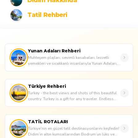
Didim Hakkinda
Tatil Rehberi
Yunan Adaları Rehberi
Muhteşem plajları, sevimli kasabaları, lezzetli
yemekleri ve sıcakkanlı insanlarıyla Yunan Adaları,
her yıl Türkiye'...
Türkiye Rehberi
Turkey - the best views and shots of this beautiful
country. Turkey is a gift for any traveler. Endless
beaches and cle...
TATİL ROTALARI
Türkiye'nin en güzel tatil destinasyonlarını keşfedin!
Didim’in altın kumsallarından Bodrum’un lüks ve