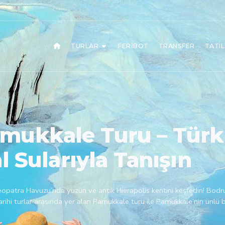
TURLAR
FERIBOT
TRANSFER
TATI
mukkale Turu – Türk
l Sularıyla Tanışın
opatra Havuzu’nda yüzün ve antik Hierapolis kentini keşfedin! Bodr
ihi turlar arasında yer alan Pamukkale turu ile Pamukkale’nin ünlü be