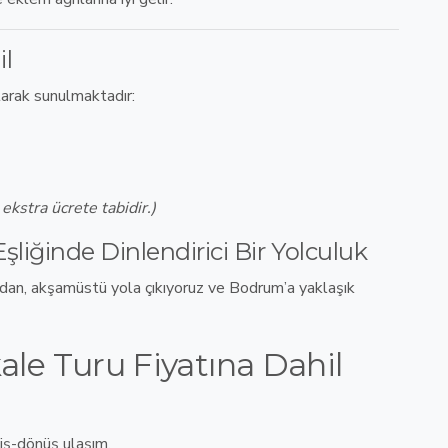
il
larak sunulmaktadır:
 ekstra ücrete tabidir.)
iğinde Dinlendirici Bir Yolculuk
ndan, akşamüstü yola çıkıyoruz ve
Bodrum’a yaklaşık
e Turu Fiyatına Dahil
idiş-dönüş ulaşım
.