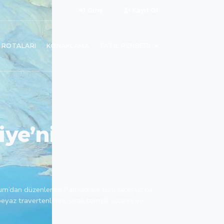
Giriş
Kayıt Ol
L ROTALARI
KONAKLAMA
TATIL REHBERI
iye’nin UNESCO
um’dan düzenlenen Pamukkale turu ile eşsiz bir
yaz travertenlerini, sıcak termal sularını ve