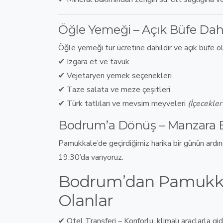
Öğle Yemeği – Açık Büfe Dah
Öğle yemeği
tur ücretine dahildir
ve açık büfe o
✔
Izgara et ve tavuk
✔
Vejetaryen yemek seçenekleri
✔
Taze salata ve meze çeşitleri
✔
Türk tatlıları ve mevsim meyveleri
(İçecekler
Bodrum’a Dönüş – Manzara Eşl
Pamukkale’de geçirdiğimiz harika bir günün ardı
19:30’da varıyoruz
.
Bodrum’dan Pamukkal
Olanlar
✔
Otel Transferi
–
Konforlu, klimalı araçlarla g