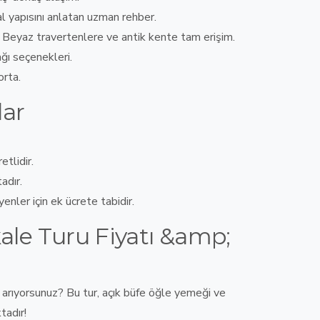
al yapısını anlatan uzman rehber
.
–
Beyaz travertenlere ve antik kente tam erişim
.
ğı seçenekleri
.
orta
.
lar
tlidir.
adır.
ler için ek ücrete tabidir.
e Turu Fiyatı &amp;
 arıyorsunuz?
Bu tur, açık büfe öğle yemeği ve
tadır!