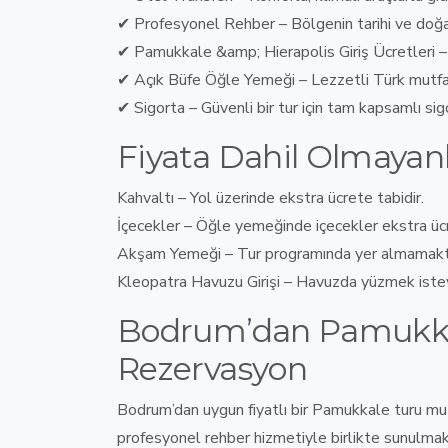
✔
Profesyonel Rehber
–
Bölgenin tarihi ve doğ
✔
Pamukkale &amp; Hierapolis Giriş Ücretleri
✔
Açık Büfe Öğle Yemeği
–
Lezzetli Türk mutfa
✔
Sigorta
–
Güvenli bir tur için tam kapsamlı sig
Fiyata Dahil Olmayan
Kahvaltı
– Yol üzerinde ekstra ücrete tabidir.
İçecekler
– Öğle yemeğinde içecekler ekstra ücre
Akşam Yemeği
– Tur programında yer almamakt
Kleopatra Havuzu Girişi
– Havuzda yüzmek isteyen
Bodrum’dan Pamukkal
Rezervasyon
Bodrum’dan uygun fiyatlı bir Pamukkale turu mu
profesyonel rehber hizmetiyle birlikte sunulmak