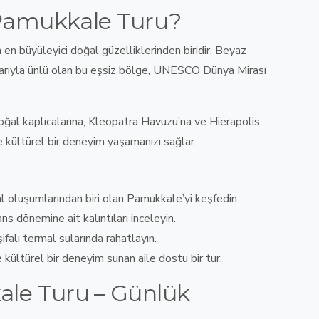
amukkale Turu?
n en büyüleyici doğal güzelliklerinden biridir
.
Beyaz
ıntılarıyla ünlü olan bu eşsiz bölge, UNESCO Dünya Mirası
ğal kaplıcalarına, Kleopatra Havuzu’na ve Hierapolis
 kültürel bir deneyim yaşamanızı sağlar
.
al oluşumlarından biri olan Pamukkale’yi keşfedin
.
s dönemine ait kalıntıları inceleyin
.
ifalı termal sularında rahatlayın
.
kültürel bir deneyim sunan aile dostu bir tur
.
le Turu – Günlük