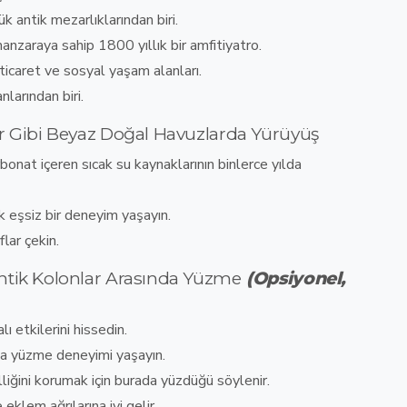
ük antik mezarlıklarından biri
.
zaraya sahip 1800 yıllık bir amfitiyatro
.
 ticaret ve sosyal yaşam alanları
.
nlarından biri
.
r Gibi Beyaz Doğal Havuzlarda Yürüyüş
bonat içeren sıcak su kaynaklarının binlerce yılda
k eşsiz bir deneyim yaşayın
.
flar çekin
.
ntik Kolonlar Arasında Yüzme
(Opsiyonel,
ı etkilerini hissedin.
nda yüzme deneyimi yaşayın
.
liğini korumak için burada yüzdüğü söylenir
.
eklem ağrılarına iyi gelir
.