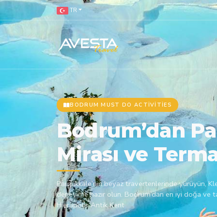
TR
BODRUM MUST DO ACTIVITIES
Bodrum’dan Pa
Mirası ve Terma
Pamukkale’nin beyaz travertenlerinde yürüyün, Kle
deneyime hazır olun. Bodrum’dan en iyi doğa ve tar
Hierapolis Antik Kent