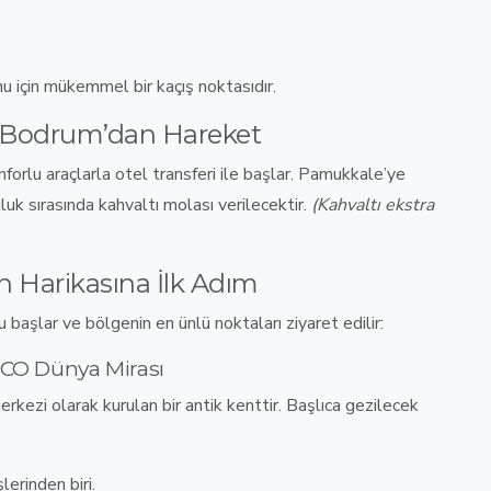
nu için
mükemmel bir kaçış noktasıdır
.
; Bodrum’dan Hareket
nforlu araçlarla otel transferi
ile başlar.
Pamukkale’ye
uluk sırasında kahvaltı molası verilecektir.
(Kahvaltı ekstra
 Harikasına İlk Adım
u başlar
ve bölgenin en ünlü noktaları ziyaret edilir:
SCO Dünya Mirası
rkezi olarak kurulan bir antik kenttir
. Başlıca gezilecek
lerinden biri.