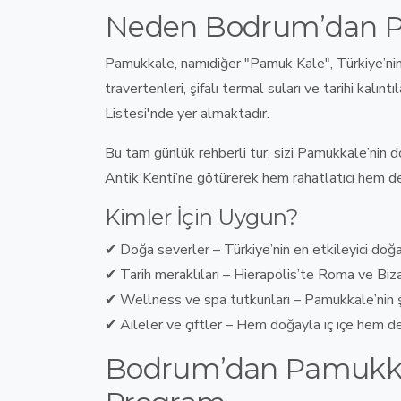
Neden Bodrum’dan P
Pamukkale, namıdiğer
"Pamuk Kale"
,
Türkiye’ni
travertenleri, şifalı termal suları ve tarihi kal
Listesi'nde yer almaktadır
.
Bu
tam günlük rehberli tur
, sizi
Pamukkale’nin do
Antik Kenti’ne
götürerek
hem rahatlatıcı hem de
Kimler İçin Uygun?
✔
Doğa severler
–
Türkiye’nin en etkileyici doğ
✔
Tarih meraklıları
–
Hierapolis’te Roma ve Bizan
✔
Wellness ve spa tutkunları
–
Pamukkale’nin ş
✔
Aileler ve çiftler
–
Hem doğayla iç içe hem de 
Bodrum’dan Pamukka