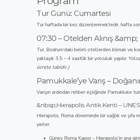
Program
Tur Günü: Cumartesi
Tur
haftada bir kez düzenlenmektedir
, hafta so
07:30 – Otelden Alınış &amp
Tur,
Bodrum’daki belirli otellerden
klimalı ve ko
yaklaşık 3,5 – 4 saatlik bir yolculuk
yapılır. Yolc
ücrete tabidir.)
Pamukkale’ye Varış – Doğanın
Varışın ardından
rehber eşliğinde Pamukkale tur
&nbsp;Hierapolis Antik Kenti – UNE
Hierapolis,
Roma döneminde bir sağlık ve şifa me
yerler:
Güney Roma Kapısı
– Hierapolis’in ana giriş