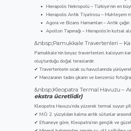
Hierapolis Nekropolü
–
Türkiye’nin en büy
Hierapolis Antik Tiyatrosu
–
Muhteşem man
Agora ve Bizans Hamamları
–
Antik çağın
Apollon Tapınağı
–
Hierapolis’in kutsal ala
&nbsp;Pamukkale Travertenleri – Ka
Pamukkale’nin
beyaz travertenleri, kalsiyum kar
oluşturduğu doğal teraslardır
.
✔
Travertenlerin sıcak su havuzlarında yürüyere
✔
Manzaranın tadını çıkarın ve benzersiz fotoğra
&nbsp;Kleopatra Termal Havuzu – A
ekstra ücretlidir)
Kleopatra Havuzu’nda yüzerek
termal suyun şifal
✔
M.Ö. 2. yüzyıldan kalma antik sütunlar arası
✔
Efsaneye göre, Kleopatra’nın gençlik ve güzel
✔
Mineral bakımından zengin su, cilt sağlığına ve 