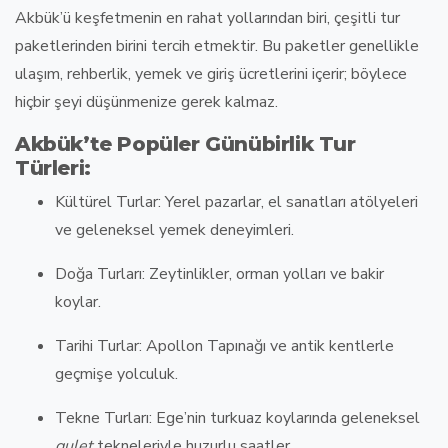
Akbük’ü keşfetmenin en rahat yollarından biri, çeşitli
tur
paketlerinden
birini tercih etmektir. Bu paketler genellikle
ulaşım, rehberlik, yemek ve giriş ücretlerini içerir; böylece
hiçbir şeyi düşünmenize gerek kalmaz.
Akbük’te Popüler Günübirlik Tur
Türleri:
Kültürel Turlar
: Yerel pazarlar, el sanatları atölyeleri
ve geleneksel yemek deneyimleri.
Doğa Turları
: Zeytinlikler, orman yolları ve bakir
koylar.
Tarihi Turlar
:
Apollon Tapınağı
ve antik kentlerle
geçmişe yolculuk.
Tekne Turları
: Ege’nin turkuaz koylarında geleneksel
gulet
tekneleriyle huzurlu saatler.