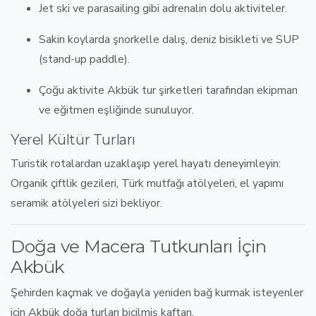
Jet ski
ve
parasailing
gibi adrenalin dolu aktiviteler.
Sakin koylarda
şnorkelle dalış
,
deniz bisikleti
ve
SUP
(stand-up paddle).
Çoğu aktivite
Akbük tur şirketleri
tarafından ekipman
ve eğitmen eşliğinde sunuluyor.
Yerel Kültür Turları
Turistik rotalardan uzaklaşıp
yerel hayatı deneyimleyin
:
Organik çiftlik gezileri, Türk mutfağı atölyeleri, el yapımı
seramik atölyeleri sizi bekliyor.
Doğa ve Macera Tutkunları İçin
Akbük
Şehirden kaçmak ve doğayla yeniden bağ kurmak isteyenler
için
Akbük doğa turları
biçilmiş kaftan.