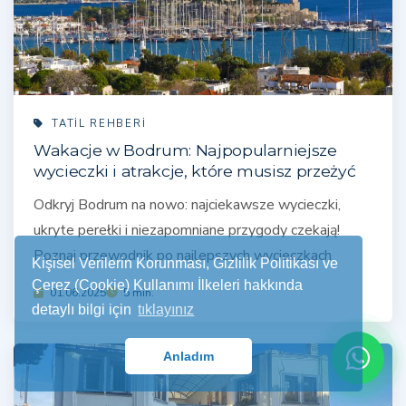
TATIL REHBERI
Wakacje w Bodrum: Najpopularniejsze
wycieczki i atrakcje, które musisz przeżyć
Odkryj Bodrum na nowo: najciekawsze wycieczki,
ukryte perełki i niezapomniane przygody czekają!
Poznaj przewodnik po najlepszych wycieczkach
Kişisel Verilerin Korunması, Gizlilik Politikası ve
Çerez (Cookie) Kullanımı İlkeleri hakkında
01.06.2025
5 min.
detaylı bilgi için
tıklayınız
Anladım