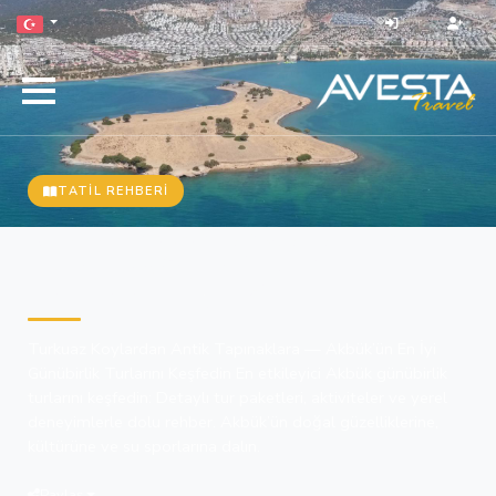
TATIL REHBERI
Unutulmaz Akbük Günübirlik
Turlar: Doğa, Tarih ve Yerel
Maceraları Keşfedin
Turkuaz Koylardan Antik Tapınaklara — Akbük’ün En İyi
Günübirlik Turlarını Keşfedin En etkileyici Akbük günübirlik
turlarını keşfedin: Detaylı tur paketleri, aktiviteler ve yerel
deneyimlerle dolu rehber. Akbük’ün doğal güzelliklerine,
kültürüne ve su sporlarına dalın.
Paylaş